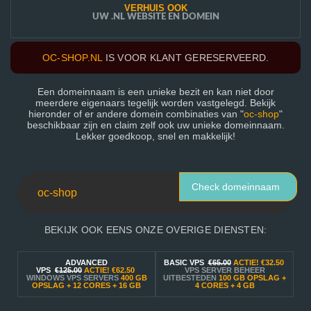
VERHUIS OOK
UW .NL WEBSITE EN DOMEIN
OC-SHOP.NL
IS VOOR KLANT GERESERVEERD.
Een domeinnaam is een unieke bezit en kan niet door
meerdere eigenaars tegelijk worden vastgelegd. Bekijk
hieronder of er andere domein combinaties van "
oc-shop
"
beschikbaar zijn en claim zelf ook uw unieke domeinnaam.
Lekker goedkoop, snel en makkelijk!
Check domeinnaam
BEKIJK OOK EENS ONZE OVERIGE DIENSTEN:
ADVANCED
BASIC VPS
€65.00
ACTIE!
€32.50
VPS
€125.00
ACTIE!
€62.50
VPS SERVER BEHEER
WINDOWS VPS SERVERS
400 GB
UITBESTEDEN
100 GB OPSLAG +
OPSLAG + 12 CORES + 16 GB
4 CORES + 4 GB