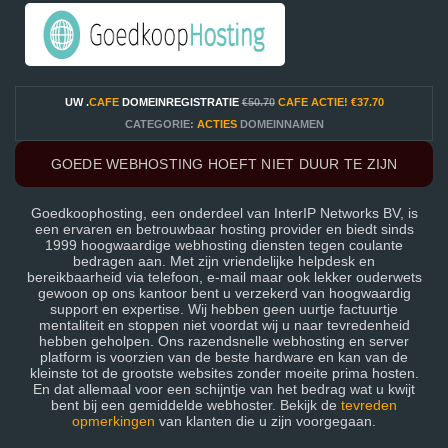
UW .
CAFE
DOMEINREGISTRATIE
€50.70
CAFE ACTIE!
€37.70
CATEGORIE:
ACTIES
DOMEINNAMEN
GOEDE WEBHOSTING HOEFT NIET DUUR TE ZIJN
Goedkoophosting, een onderdeel van InterIP Networks BV, is
een ervaren en betrouwbaar hosting provider en biedt sinds
1999 hoogwaardige webhosting diensten tegen coulante
bedragen aan. Met zijn vriendelijke helpdesk en
bereikbaarheid via telefoon, e-mail maar ook lekker ouderwets
gewoon op ons kantoor bent u verzekerd van hoogwaardig
support en expertise. Wij hebben geen uurtje factuurtje
mentaliteit en stoppen niet voordat wij u naar tevredenheid
hebben geholpen. Ons razendsnelle webhosting en server
platform is voorzien van de beste hardware en kan van de
kleinste tot de grootste websites zonder moeite prima hosten.
En dat allemaal voor een schijntje van het bedrag wat u kwijt
bent bij een gemiddelde webhoster. Bekijk de
tevreden
opmerkingen
van klanten die u zijn voorgegaan.